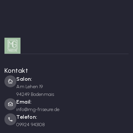
Kontakt
Salon:
cottage
Am Lehen 19
94249 Bodenmais
Email:
drafts
info@mg-friseure.de
Telefon:
phone
09924 943108