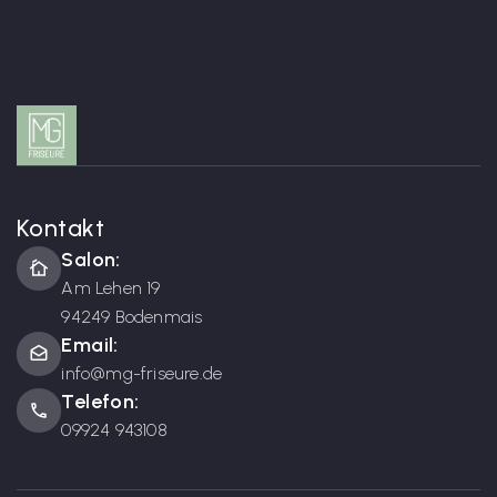
Kontakt
Salon:
cottage
Am Lehen 19
94249 Bodenmais
Email:
drafts
info@mg-friseure.de
Telefon:
phone
09924 943108