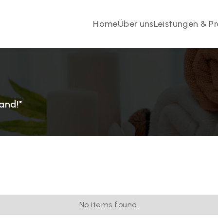
Home
Über uns
Leistungen & P
and!*
No items found.