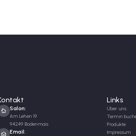
Kontakt
Links
Salon:
Über uns
cottage
Am Lehen 19
Termin buch
94249 Bodenmais
Produkte
Email:
Impressum
drafts