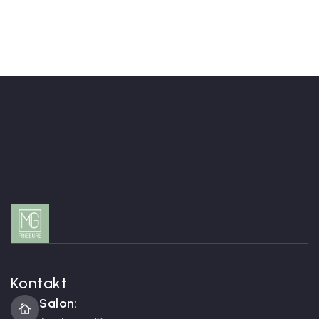
Augenbrauen zupfen (11€)
Kontakt
Salon:
cottage