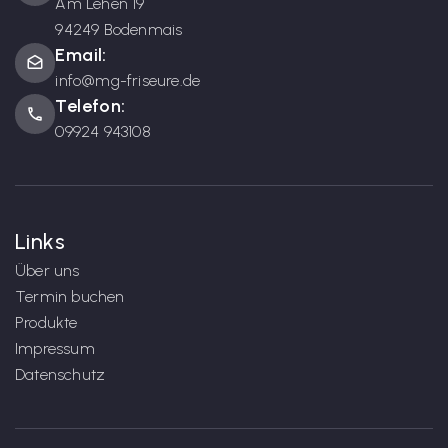
Am Lehen 19
94249 Bodenmais
Email:
drafts
info@mg-friseure.de
Telefon:
phone
09924 943108
Links
Über uns
Termin buchen
Produkte
Impressum
Datenschutz